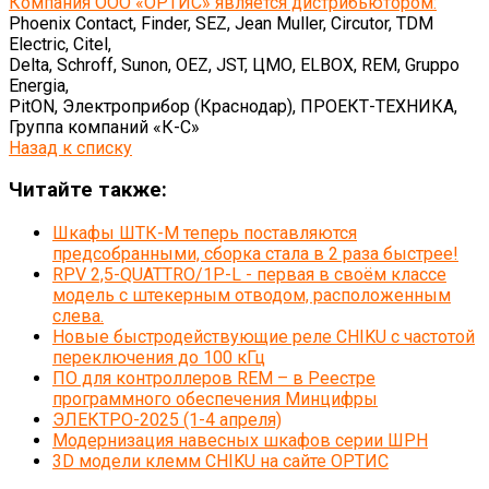
Компания ООО «ОРТИС» является дистрибьютором:
Phoenix Contact, Finder, SEZ, Jean Muller, Circutor, TDM
Electric, Citel,
Delta, Schroff, Sunon, OEZ, JST, ЦМО, ELBOX, REM, Gruppo
Energia,
PitON, Электроприбор (Краснодар), ПРОЕКТ-ТЕХНИКА,
Группа компаний «К-С»
Назад к списку
Читайте также:
Шкафы ШТК-М теперь поставляются
предсобранными, сборка стала в 2 раза быстрее!
RPV 2,5-QUATTRO/1P-L - первая в своём классе
модель с штекерным отводом, расположенным
слева.
Новые быстродействующие реле CHIKU с частотой
переключения до 100 кГц
ПО для контроллеров REM – в Реестре
программного обеспечения Минцифры
ЭЛЕКТРО-2025 (1-4 апреля)
Модернизация навесных шкафов серии ШРН
3D модели клемм CHIKU на сайте ОРТИС