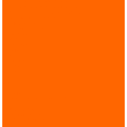
Шкафы, щиты, корпуса, стойки
Шкафы и стойки телекоммуникационные
Шкафы и щиты электротехнические
Электрозащитные средства
Производители
Все производители
О компании
Вакансии
Сотрудники
Загрузки
Каталоги
Сертификаты
Новости
Статьи
Проекты
Отзывы
Контакты
Реквизиты
Политика конфиденциальности
...
Каталог товаров
Источники питания
AC-DC преобразователи
Источники бесперебойного питания (ИБП)