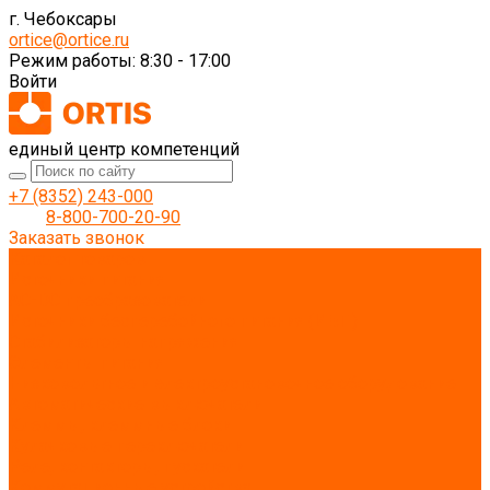
г. Чебоксары
ortice@ortice.ru
Режим работы: 8:30 - 17:00
Войти
единый центр компетенций
+7 (8352) 243-000
8-800-700-20-90
Заказать звонок
Каталог товаров
Источники питания
AC-DC преобразователи
Источники бесперебойного питания (ИБП)
Стабилизаторы напряжения
Элементы питания
Низковольтное и электроустановочное оборудование
Автоматические выключатели
Клеммы, клеммные блоки
Кулачковые переключатели
Реле, контакторы, пускатели
Коммутационные устройства