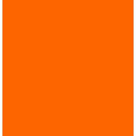
Стабилизаторы напряжения
Элементы питания
Низковольтное и электроустановочное оборудование
Автоматические выключатели
Клеммы, клеммные блоки
Кулачковые переключатели
Реле, контакторы, пускатели
Коммутационные устройства
УЗИП, молниезащита
Электроизмерительные приборы
Кабельно-проводниковая продукция
Кабельная продукция
Шинопроводы, токопроводы
Климатическое оборудование
Вентиляторные панели и блоки
Нагреватели
Термоохладители
Вентиляторы
Управление и контроль
Освещение
Светильники
Электронные компоненты
Диоды