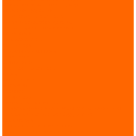
Кабельно-проводниковая продукция
Кабельная продукция
Шинопроводы, токопроводы
Климатическое оборудование
Вентиляторные панели и блоки
Нагреватели
Термоохладители
Вентиляторы
Управление и контроль
Освещение
Светильники
Электронные компоненты
Диоды
Конденсаторы
Микросхемы
Резисторы
Транзисторы
Системы автоматизации
Программируемые логические контроллеры (ПЛК)
Телекоммуникационное оборудование
Коммутаторы
Шкафы, щиты, корпуса, стойки
Шкафы и стойки телекоммуникационные