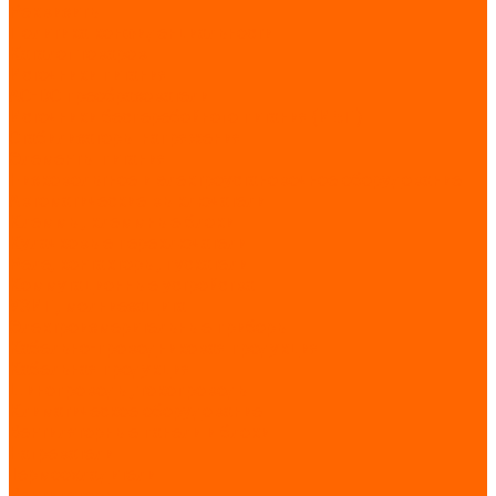
Реквизиты
Политика конфиденциальности
Каталог товаров
Источники питания
AC-DC преобразователи
Источники бесперебойного питания (ИБП)
Стабилизаторы напряжения
Элементы питания
Низковольтное и электроустановочное оборудование
Автоматические выключатели
Клеммы, клеммные блоки
Кулачковые переключатели
Реле, контакторы, пускатели
Коммутационные устройства
УЗИП, молниезащита
Электроизмерительные приборы
Кабельно-проводниковая продукция
Кабельная продукция
Шинопроводы, токопроводы
Климатическое оборудование
Вентиляторные панели и блоки
Нагреватели
Термоохладители
Вентиляторы