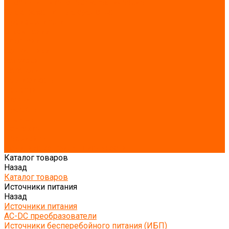
Шкафы и щиты электротехнические
Электрозащитные средства
Производители
О компании
Вакансии
Сотрудники
Загрузки
Каталоги
Сертификаты
Новости
Статьи
Проекты
Отзывы
Контакты
Реквизиты
Политика конфиденциальности
Каталог товаров
Назад
Каталог товаров
Источники питания
Назад
Источники питания
AC-DC преобразователи
Источники бесперебойного питания (ИБП)