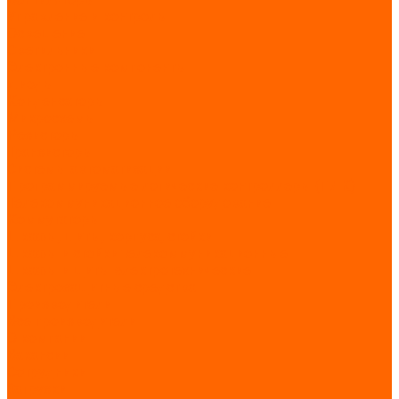
Управление и контроль
Освещение
Светильники
Электронные компоненты
Диоды
Конденсаторы
Микросхемы
Резисторы
Транзисторы
Системы автоматизации
Программируемые логические контроллеры (ПЛК)
Телекоммуникационное оборудование
Коммутаторы
Шкафы, щиты, корпуса, стойки
Шкафы и стойки телекоммуникационные
Шкафы и щиты электротехнические
Электрозащитные средства
Производители
Все производители
О компании
Вакансии
Сотрудники
Загрузки