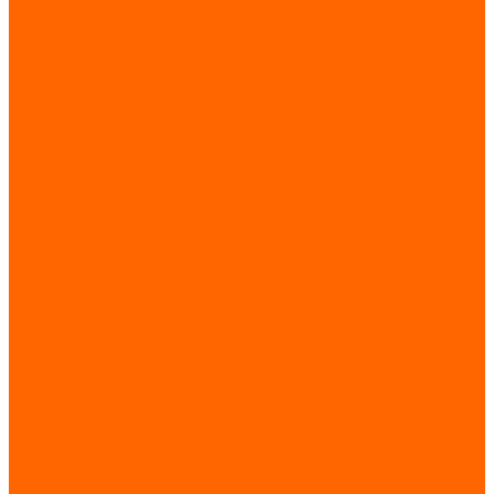
Конденсаторы
Микросхемы
Резисторы
Транзисторы
Системы автоматизации
Программируемые логические контроллеры (ПЛК)
Телекоммуникационное оборудование
Коммутаторы
Шкафы, щиты, корпуса, стойки
Шкафы и стойки телекоммуникационные
Шкафы и щиты электротехнические
Электрозащитные средства
Производители
О компании
Вакансии
Сотрудники
Загрузки
Каталоги
Сертификаты
Новости
Статьи
Проекты
Отзывы
Контакты