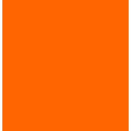
Каталоги
Сертификаты
Новости
Статьи
Проекты
Отзывы
Контакты
Реквизиты
Политика конфиденциальности
...
Каталог товаров
Источники питания
AC-DC преобразователи
Источники бесперебойного питания (ИБП)
Стабилизаторы напряжения
Элементы питания
Низковольтное и электроустановочное оборудование
Автоматические выключатели
Клеммы, клеммные блоки
Кулачковые переключатели
Реле, контакторы, пускатели
Коммутационные устройства
УЗИП, молниезащита
Электроизмерительные приборы