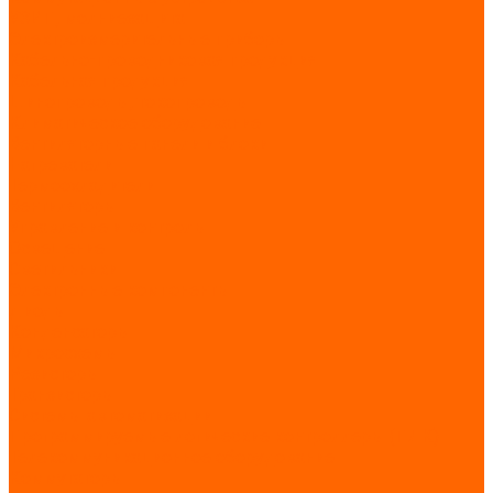
УЗИП, молниезащита
Электроизмерительные приборы
Кабельно-проводниковая продукция
Кабельная продукция
Шинопроводы, токопроводы
Климатическое оборудование
Вентиляторные панели и блоки
Нагреватели
Термоохладители
Вентиляторы
Управление и контроль
Освещение
Светильники
Электронные компоненты
Диоды
Конденсаторы
Микросхемы
Резисторы
Транзисторы
Системы автоматизации
Программируемые логические контроллеры (ПЛК)
Телекоммуникационное оборудование
Коммутаторы