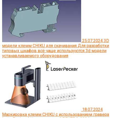
25.07.2024
3D
модели клемм CHIKU для скачивания
Для разработки
типовых шкафов всё чаще используются 3d модели
устанавливаемого оборудования
18.07.2024
Маркировка клемм CHIKU с использованием гравера