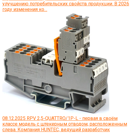
улучшению потребительских свойств продукции. В 2026
году изменения ко…
08.12.2025
RPV 2,5-QUATTRO/1P-L - первая в своём
классе модель с штекерным отводом, расположенным
слева.
Компания HUNTEC, ведущий разработчик