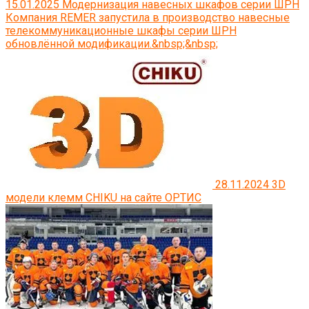
15.01.2025
Модернизация навесных шкафов серии ШРН
Компания REMER запустила в производство навесные
телекоммуникационные шкафы серии ШРН
обновлённой модификации.&nbsp;&nbsp;
28.11.2024
3D
модели клемм CHIKU на сайте ОРТИС