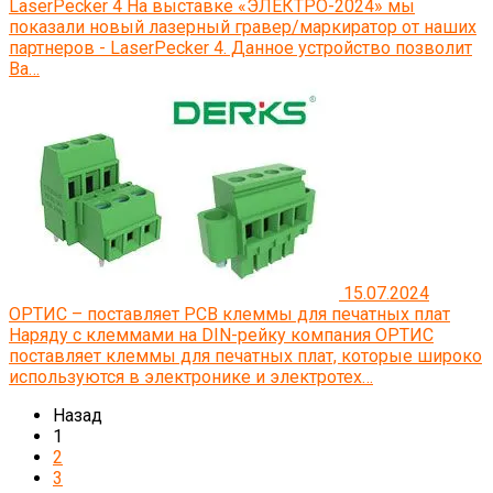
LaserPecker 4
На выставке «ЭЛЕКТРО-2024» мы
показали новый лазерный гравер/маркиратор от наших
партнеров - LaserPecker 4. Данное устройство позволит
Ва…
15.07.2024
ОРТИС – поставляет PCB клеммы для печатных плат
Наряду с клеммами на DIN-рейку компания ОРТИС
поставляет клеммы для печатных плат, которые широко
используются в электронике и электротех…
Назад
1
2
3