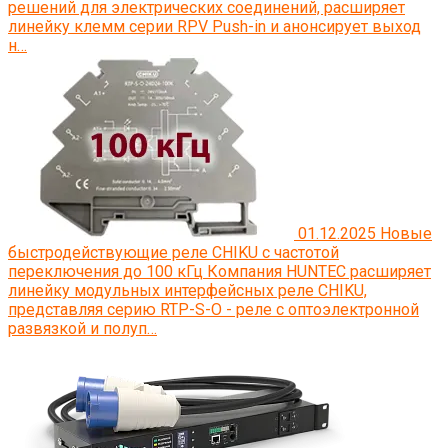
решений для электрических соединений, расширяет
линейку клемм серии RPV Push-in и анонсирует выход
н…
01.12.2025
Новые
быстродействующие реле CHIKU с частотой
переключения до 100 кГц
Компания HUNTEC расширяет
линейку модульных интерфейсных реле CHIKU,
представляя серию RTP-S-O - реле с оптоэлектронной
развязкой и полуп…