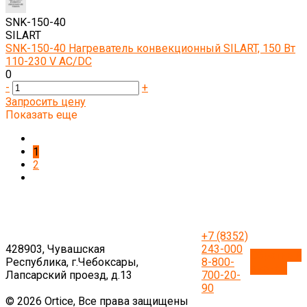
SNK-150-40
SILART
SNK-150-40 Нагреватель конвекционный SILART, 150 Вт
110-230 V AC/DC
0
-
+
Запросить цену
Показать еще
1
2
+7 (8352)
428903, Чувашская
243-000
Обратный
Республика, г.Чебоксары,
8-800-
звонок
Лапсарский проезд, д.13
700-20-
90
© 2026 Ortice, Все права защищены