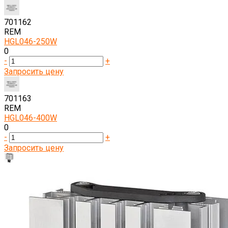
701162
REM
HGL046-250W
0
-
+
Запросить цену
701163
REM
HGL046-400W
0
-
+
Запросить цену