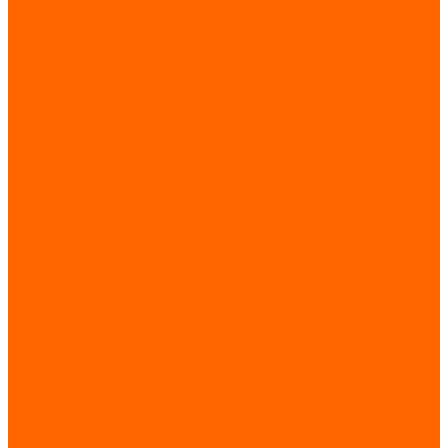
Стабилизаторы напряжения
Элементы питания
Низковольтное и электроустановочное оборудование
Автоматические выключатели
Клеммы, клеммные блоки
Кулачковые переключатели
Реле, контакторы, пускатели
Коммутационные устройства
УЗИП, молниезащита
Электроизмерительные приборы
Кабельно-проводниковая продукция
Кабельная продукция
Шинопроводы, токопроводы
Климатическое оборудование
Вентиляторные панели и блоки
Нагреватели
Термоохладители
Вентиляторы
Управление и контроль
Освещение
Светильники
Электронные компоненты
Диоды