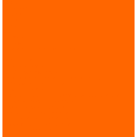
Каталоги
Сертификаты
Новости
Статьи
Проекты
Отзывы
Контакты
Реквизиты
Политика конфиденциальности
...
Каталог товаров
Источники питания
AC-DC преобразователи
Источники бесперебойного питания (ИБП)
Стабилизаторы напряжения
Элементы питания
Низковольтное и электроустановочное оборудование
Автоматические выключатели
Клеммы, клеммные блоки
Кулачковые переключатели
Реле, контакторы, пускатели
Коммутационные устройства
УЗИП, молниезащита
Электроизмерительные приборы