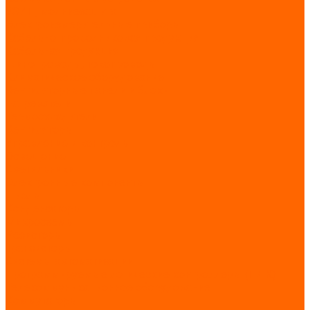
УЗИП, молниезащита
Электроизмерительные приборы
Кабельно-проводниковая продукция
Кабельная продукция
Шинопроводы, токопроводы
Климатическое оборудование
Вентиляторные панели и блоки
Нагреватели
Термоохладители
Вентиляторы
Управление и контроль
Освещение
Светильники
Электронные компоненты
Диоды
Конденсаторы
Микросхемы
Резисторы
Транзисторы
Системы автоматизации
Программируемые логические контроллеры (ПЛК)
Телекоммуникационное оборудование
Коммутаторы