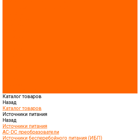
Шкафы и щиты электротехнические
Электрозащитные средства
Производители
О компании
Вакансии
Сотрудники
Загрузки
Каталоги
Сертификаты
Новости
Статьи
Проекты
Отзывы
Контакты
Реквизиты
Политика конфиденциальности
Каталог товаров
Назад
Каталог товаров
Источники питания
Назад
Источники питания
AC-DC преобразователи
Источники бесперебойного питания (ИБП)