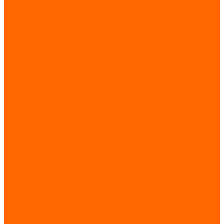
Реквизиты
Политика конфиденциальности
Каталог товаров
Источники питания
AC-DC преобразователи
Источники бесперебойного питания (ИБП)
Стабилизаторы напряжения
Элементы питания
Низковольтное и электроустановочное оборудование
Автоматические выключатели
Клеммы, клеммные блоки
Кулачковые переключатели
Реле, контакторы, пускатели
Коммутационные устройства
УЗИП, молниезащита
Электроизмерительные приборы
Кабельно-проводниковая продукция
Кабельная продукция
Шинопроводы, токопроводы
Климатическое оборудование
Вентиляторные панели и блоки
Нагреватели
Термоохладители
Вентиляторы