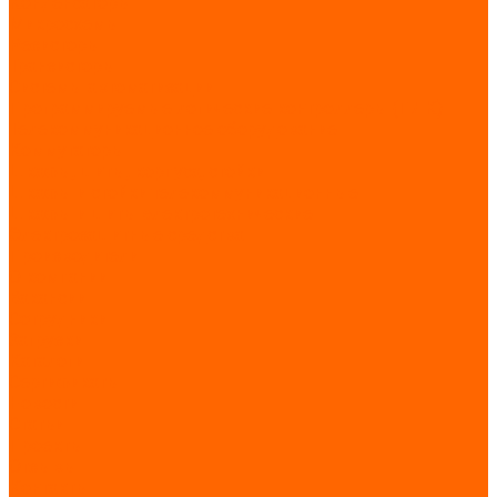
Конденсаторы
Микросхемы
Резисторы
Транзисторы
Системы автоматизации
Программируемые логические контроллеры (ПЛК)
Телекоммуникационное оборудование
Коммутаторы
Шкафы, щиты, корпуса, стойки
Шкафы и стойки телекоммуникационные
Шкафы и щиты электротехнические
Электрозащитные средства
Производители
О компании
Вакансии
Сотрудники
Загрузки
Каталоги
Сертификаты
Новости
Статьи
Проекты
Отзывы
Контакты