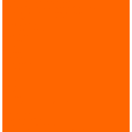
Шкафы, щиты, корпуса, стойки
Шкафы и стойки телекоммуникационные
Шкафы и щиты электротехнические
Электрозащитные средства
Производители
Все производители
О компании
Вакансии
Сотрудники
Загрузки
Каталоги
Сертификаты
Новости
Статьи
Проекты
Отзывы
Контакты
Реквизиты
Политика конфиденциальности
...
Каталог товаров
Источники питания
AC-DC преобразователи
Источники бесперебойного питания (ИБП)