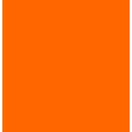
Кабельно-проводниковая продукция
Кабельная продукция
Шинопроводы, токопроводы
Климатическое оборудование
Вентиляторные панели и блоки
Нагреватели
Термоохладители
Вентиляторы
Управление и контроль
Освещение
Светильники
Электронные компоненты
Диоды
Конденсаторы
Микросхемы
Резисторы
Транзисторы
Системы автоматизации
Программируемые логические контроллеры (ПЛК)
Телекоммуникационное оборудование
Коммутаторы
Шкафы, щиты, корпуса, стойки
Шкафы и стойки телекоммуникационные