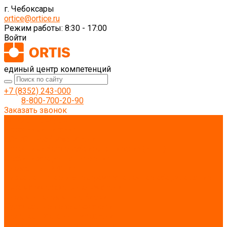
г. Чебоксары
ortice@ortice.ru
Режим работы: 8:30 - 17:00
Войти
единый центр компетенций
+7 (8352) 243-000
8-800-700-20-90
Заказать звонок
Каталог товаров
Источники питания
AC-DC преобразователи
Источники бесперебойного питания (ИБП)
Стабилизаторы напряжения
Элементы питания
Низковольтное и электроустановочное оборудование
Автоматические выключатели
Клеммы, клеммные блоки
Кулачковые переключатели
Реле, контакторы, пускатели
Коммутационные устройства