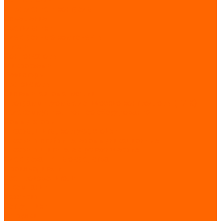
Управление и контроль
Освещение
Светильники
Электронные компоненты
Диоды
Конденсаторы
Микросхемы
Резисторы
Транзисторы
Системы автоматизации
Программируемые логические контроллеры (ПЛК)
Телекоммуникационное оборудование
Коммутаторы
Шкафы, щиты, корпуса, стойки
Шкафы и стойки телекоммуникационные
Шкафы и щиты электротехнические
Электрозащитные средства
Производители
Все производители
О компании
Вакансии
Сотрудники
Загрузки