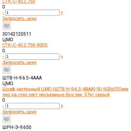
СТК-С-45.2.750
0
-
+
Запросить цену
30142120511
ЦМО
СТК-С-45.2.750-9005
0
-
+
Запросить цену
ШТВ-Н-9.6.5-4ААА
ЦМО
Шкаф настенный ЦМО (ШТВ-Н-9.6.5-4ААА) 9U 600x530мм
пер.дв.стал.лист несъемные бок.пан. 57кг серый
0
-
+
Запросить цену
ШРН-Э-9.650