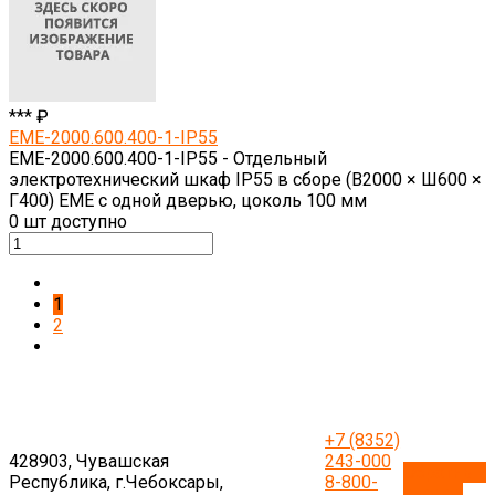
*** ₽
EME-2000.600.400-1-IP55
EME-2000.600.400-1-IP55 - Отдельный
электротехнический шкаф IP55 в сборе (В2000 × Ш600 ×
Г400) EME с одной дверью, цоколь 100 мм
0
шт доступно
1
2
+7 (8352)
428903, Чувашская
243-000
Обратный
Республика, г.Чебоксары,
8-800-
звонок