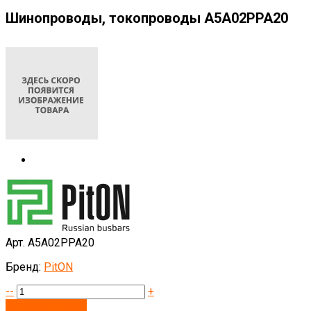
Шинопроводы, токопроводы А5А02РРА20
Арт. А5А02РРА20
Бренд:
PitON
--
+
Запросить цену