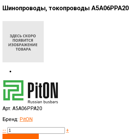
Шинопроводы, токопроводы А5А06РРА20
Арт. А5А06РРА20
Бренд:
PitON
--
+
Запросить цену