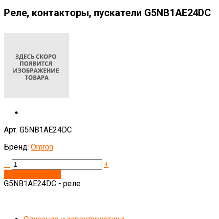
Реле, контакторы, пускатели G5NB1AE24DC
Арт. G5NB1AE24DC
Бренд:
Omron
--
+
Запросить цену
G5NB1AE24DC - реле