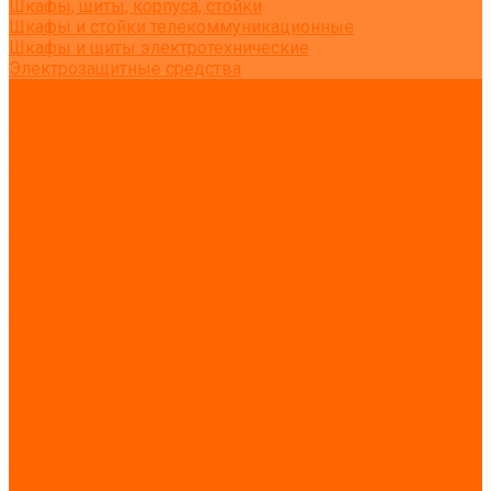
Шкафы, щиты, корпуса, стойки
Шкафы и стойки телекоммуникационные
Шкафы и щиты электротехнические
Электрозащитные средства
Производители
Все производители
О компании
Вакансии
Сотрудники
Загрузки
Каталоги
Сертификаты
Новости
Статьи
Проекты
Отзывы
Контакты
Реквизиты
Политика конфиденциальности
...
Каталог товаров
Источники питания
AC-DC преобразователи
Источники бесперебойного питания (ИБП)