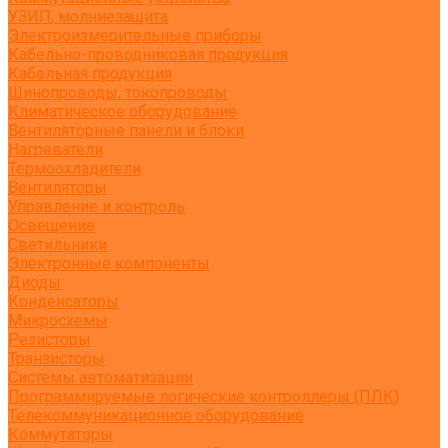
УЗИП, молниезащита
Электроизмерительные приборы
Кабельно-проводниковая продукция
Кабельная продукция
Шинопроводы, токопроводы
Климатическое оборудование
Вентиляторные панели и блоки
Нагреватели
Термоохладители
Вентиляторы
Управление и контроль
Освещение
Светильники
Электронные компоненты
Диоды
Конденсаторы
Микросхемы
Резисторы
Транзисторы
Системы автоматизации
Программируемые логические контроллеры (ПЛК)
Телекоммуникационное оборудование
Коммутаторы