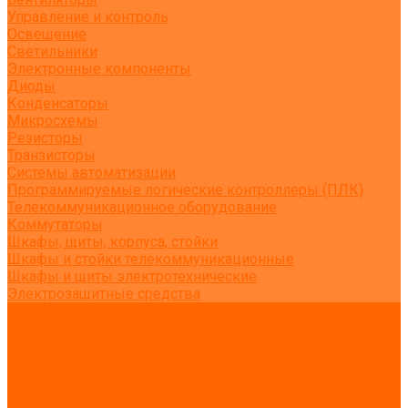
Управление и контроль
Освещение
Светильники
Электронные компоненты
Диоды
Конденсаторы
Микросхемы
Резисторы
Транзисторы
Системы автоматизации
Программируемые логические контроллеры (ПЛК)
Телекоммуникационное оборудование
Коммутаторы
Шкафы, щиты, корпуса, стойки
Шкафы и стойки телекоммуникационные
Шкафы и щиты электротехнические
Электрозащитные средства
Производители
Все производители
О компании
Вакансии
Сотрудники
Загрузки