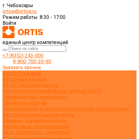
г. Чебоксары
ortice@ortice.ru
Режим работы: 8:30 - 17:00
Войти
единый центр компетенций
+7 (8352) 243-000
8-800-700-20-90
Заказать звонок
Каталог товаров
Источники питания
AC-DC преобразователи
Источники бесперебойного питания (ИБП)
Стабилизаторы напряжения
Элементы питания
Низковольтное и электроустановочное оборудование
Автоматические выключатели
Клеммы, клеммные блоки
Кулачковые переключатели
Реле, контакторы, пускатели
Коммутационные устройства