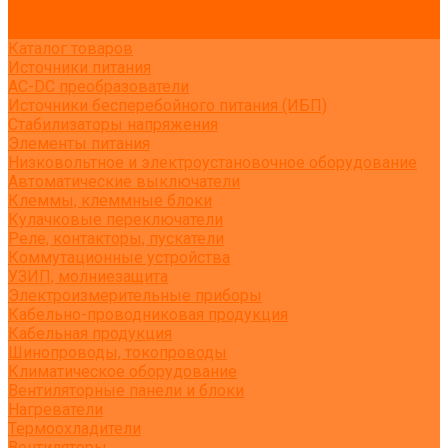
Реквизиты
Политика конфиденциальности
Каталог товаров
Источники питания
AC-DC преобразователи
Источники бесперебойного питания (ИБП)
Стабилизаторы напряжения
Элементы питания
Низковольтное и электроустановочное оборудование
Автоматические выключатели
Клеммы, клеммные блоки
Кулачковые переключатели
Реле, контакторы, пускатели
Коммутационные устройства
УЗИП, молниезащита
Электроизмерительные приборы
Кабельно-проводниковая продукция
Кабельная продукция
Шинопроводы, токопроводы
Климатическое оборудование
Вентиляторные панели и блоки
Нагреватели
Термоохладители
Вентиляторы