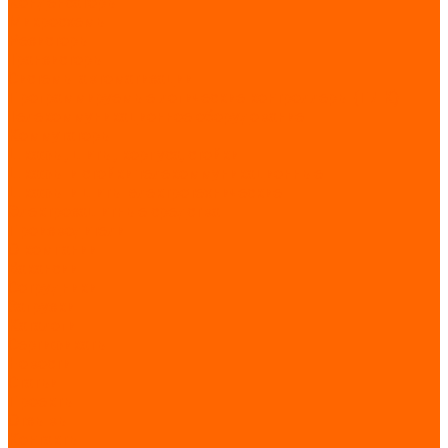
Конденсаторы
Микросхемы
Резисторы
Транзисторы
Системы автоматизации
Программируемые логические контроллеры (ПЛК)
Телекоммуникационное оборудование
Коммутаторы
Шкафы, щиты, корпуса, стойки
Шкафы и стойки телекоммуникационные
Шкафы и щиты электротехнические
Электрозащитные средства
Производители
О компании
Вакансии
Сотрудники
Загрузки
Каталоги
Сертификаты
Новости
Статьи
Проекты
Отзывы
Контакты