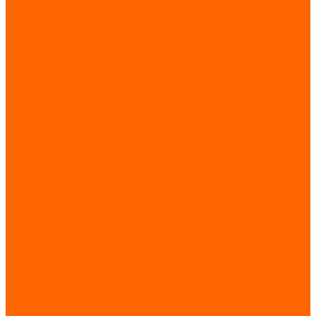
Каталоги
Сертификаты
Новости
Статьи
Проекты
Отзывы
Контакты
Реквизиты
Политика конфиденциальности
...
Каталог товаров
Источники питания
AC-DC преобразователи
Источники бесперебойного питания (ИБП)
Стабилизаторы напряжения
Элементы питания
Низковольтное и электроустановочное оборудование
Автоматические выключатели
Клеммы, клеммные блоки
Кулачковые переключатели
Реле, контакторы, пускатели
Коммутационные устройства
УЗИП, молниезащита
Электроизмерительные приборы