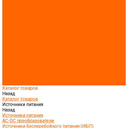
Шкафы и щиты электротехнические
Электрозащитные средства
Производители
О компании
Вакансии
Сотрудники
Загрузки
Каталоги
Сертификаты
Новости
Статьи
Проекты
Отзывы
Контакты
Реквизиты
Политика конфиденциальности
Каталог товаров
Назад
Каталог товаров
Источники питания
Назад
Источники питания
AC-DC преобразователи
Источники бесперебойного питания (ИБП)