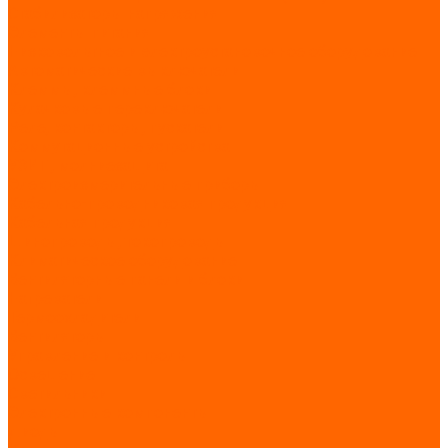
Стабилизаторы напряжения
Элементы питания
Низковольтное и электроустановочное оборудование
Автоматические выключатели
Клеммы, клеммные блоки
Кулачковые переключатели
Реле, контакторы, пускатели
Коммутационные устройства
УЗИП, молниезащита
Электроизмерительные приборы
Кабельно-проводниковая продукция
Кабельная продукция
Шинопроводы, токопроводы
Климатическое оборудование
Вентиляторные панели и блоки
Нагреватели
Термоохладители
Вентиляторы
Управление и контроль
Освещение
Светильники
Электронные компоненты
Диоды