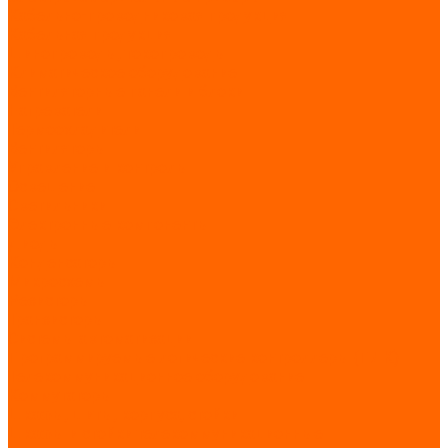
Кабельно-проводниковая продукция
Кабельная продукция
Шинопроводы, токопроводы
Климатическое оборудование
Вентиляторные панели и блоки
Нагреватели
Термоохладители
Вентиляторы
Управление и контроль
Освещение
Светильники
Электронные компоненты
Диоды
Конденсаторы
Микросхемы
Резисторы
Транзисторы
Системы автоматизации
Программируемые логические контроллеры (ПЛК)
Телекоммуникационное оборудование
Коммутаторы
Шкафы, щиты, корпуса, стойки
Шкафы и стойки телекоммуникационные