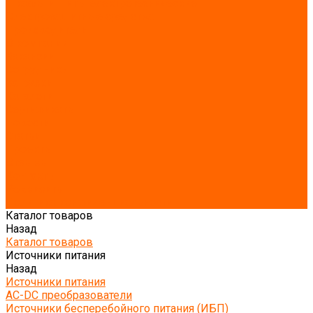
Шкафы и щиты электротехнические
Электрозащитные средства
Производители
О компании
Вакансии
Сотрудники
Загрузки
Каталоги
Сертификаты
Новости
Статьи
Проекты
Отзывы
Контакты
Реквизиты
Политика конфиденциальности
Каталог товаров
Назад
Каталог товаров
Источники питания
Назад
Источники питания
AC-DC преобразователи
Источники бесперебойного питания (ИБП)