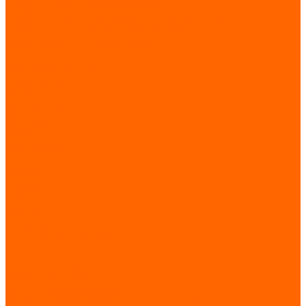
Шкафы, щиты, корпуса, стойки
Шкафы и стойки телекоммуникационные
Шкафы и щиты электротехнические
Электрозащитные средства
Производители
Все производители
О компании
Вакансии
Сотрудники
Загрузки
Каталоги
Сертификаты
Новости
Статьи
Проекты
Отзывы
Контакты
Реквизиты
Политика конфиденциальности
...
Каталог товаров
Источники питания
AC-DC преобразователи
Источники бесперебойного питания (ИБП)