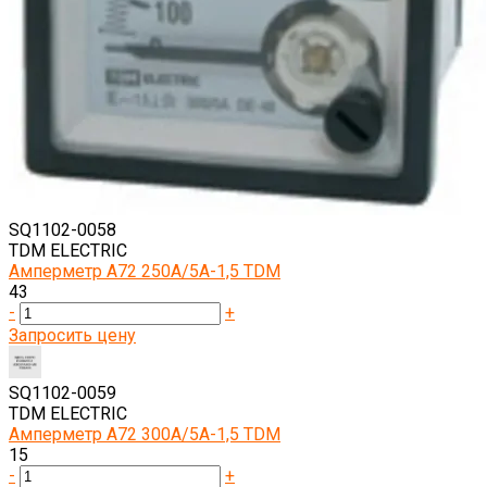
SQ1102-0058
TDM ELECTRIC
Амперметр А72 250А/5А-1,5 TDM
43
-
+
Запросить цену
SQ1102-0059
TDM ELECTRIC
Амперметр А72 300А/5А-1,5 TDM
15
-
+