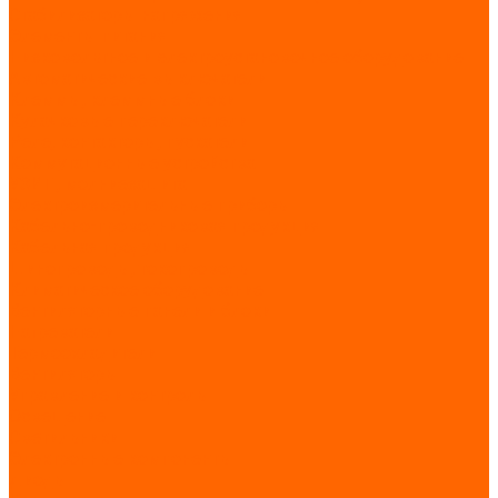
Стабилизаторы напряжения
Элементы питания
Низковольтное и электроустановочное оборудование
Автоматические выключатели
Клеммы, клеммные блоки
Кулачковые переключатели
Реле, контакторы, пускатели
Коммутационные устройства
УЗИП, молниезащита
Электроизмерительные приборы
Кабельно-проводниковая продукция
Кабельная продукция
Шинопроводы, токопроводы
Климатическое оборудование
Вентиляторные панели и блоки
Нагреватели
Термоохладители
Вентиляторы
Управление и контроль
Освещение
Светильники
Электронные компоненты
Диоды