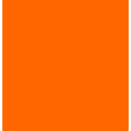
Управление и контроль
Освещение
Светильники
Электронные компоненты
Диоды
Конденсаторы
Микросхемы
Резисторы
Транзисторы
Системы автоматизации
Программируемые логические контроллеры (ПЛК)
Телекоммуникационное оборудование
Коммутаторы
Шкафы, щиты, корпуса, стойки
Шкафы и стойки телекоммуникационные
Шкафы и щиты электротехнические
Электрозащитные средства
Производители
Все производители
О компании
Вакансии
Сотрудники
Загрузки