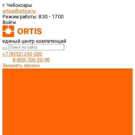
г. Чебоксары
ortice@ortice.ru
Режим работы: 8:30 - 17:00
Войти
единый центр компетенций
+7 (8352) 243-000
8-800-700-20-90
Заказать звонок
Каталог товаров
Источники питания
AC-DC преобразователи
Источники бесперебойного питания (ИБП)
Стабилизаторы напряжения
Элементы питания
Низковольтное и электроустановочное оборудование
Автоматические выключатели
Клеммы, клеммные блоки
Кулачковые переключатели
Реле, контакторы, пускатели
Коммутационные устройства