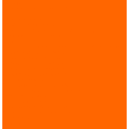
Реквизиты
Политика конфиденциальности
Каталог товаров
Источники питания
AC-DC преобразователи
Источники бесперебойного питания (ИБП)
Стабилизаторы напряжения
Элементы питания
Низковольтное и электроустановочное оборудование
Автоматические выключатели
Клеммы, клеммные блоки
Кулачковые переключатели
Реле, контакторы, пускатели
Коммутационные устройства
УЗИП, молниезащита
Электроизмерительные приборы
Кабельно-проводниковая продукция
Кабельная продукция
Шинопроводы, токопроводы
Климатическое оборудование
Вентиляторные панели и блоки
Нагреватели
Термоохладители
Вентиляторы