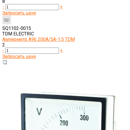
8
-
+
Запросить цену
SQ1102-0015
TDM ELECTRIC
Амперметр А96 200А/5А-1,5 TDM
2
-
+
Запросить цену