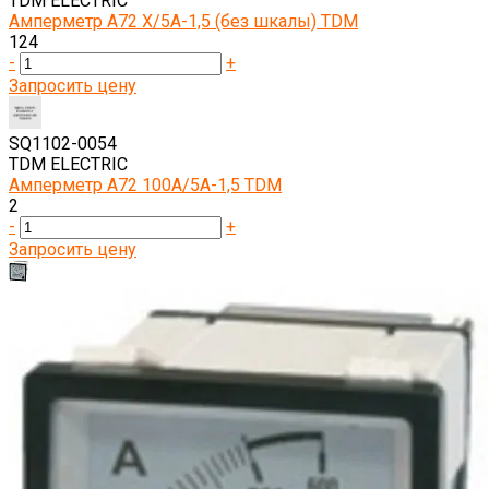
TDM ELECTRIC
Амперметр А72 X/5А-1,5 (без шкалы) TDM
124
-
+
Запросить цену
SQ1102-0054
TDM ELECTRIC
Амперметр А72 100А/5А-1,5 TDM
2
-
+
Запросить цену