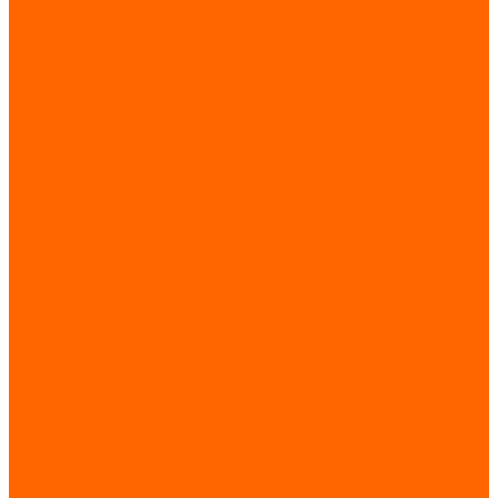
УЗИП, молниезащита
Электроизмерительные приборы
Кабельно-проводниковая продукция
Кабельная продукция
Шинопроводы, токопроводы
Климатическое оборудование
Вентиляторные панели и блоки
Нагреватели
Термоохладители
Вентиляторы
Управление и контроль
Освещение
Светильники
Электронные компоненты
Диоды
Конденсаторы
Микросхемы
Резисторы
Транзисторы
Системы автоматизации
Программируемые логические контроллеры (ПЛК)
Телекоммуникационное оборудование
Коммутаторы