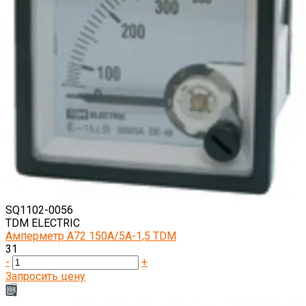
SQ1102-0056
TDM ELECTRIC
Амперметр А72 150А/5А-1,5 TDM
31
-
+
Запросить цену