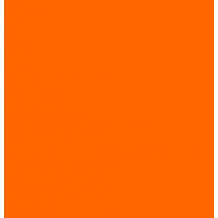
Каталоги
Сертификаты
Новости
Статьи
Проекты
Отзывы
Контакты
Реквизиты
Политика конфиденциальности
...
Каталог товаров
Источники питания
AC-DC преобразователи
Источники бесперебойного питания (ИБП)
Стабилизаторы напряжения
Элементы питания
Низковольтное и электроустановочное оборудование
Автоматические выключатели
Клеммы, клеммные блоки
Кулачковые переключатели
Реле, контакторы, пускатели
Коммутационные устройства
УЗИП, молниезащита
Электроизмерительные приборы