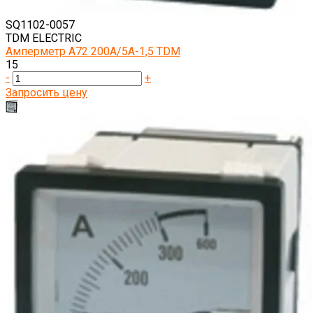
SQ1102-0057
TDM ELECTRIC
Амперметр А72 200А/5А-1,5 TDM
15
-
+
Запросить цену