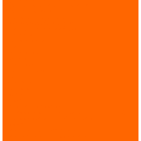
Кабельно-проводниковая продукция
Кабельная продукция
Шинопроводы, токопроводы
Климатическое оборудование
Вентиляторные панели и блоки
Нагреватели
Термоохладители
Вентиляторы
Управление и контроль
Освещение
Светильники
Электронные компоненты
Диоды
Конденсаторы
Микросхемы
Резисторы
Транзисторы
Системы автоматизации
Программируемые логические контроллеры (ПЛК)
Телекоммуникационное оборудование
Коммутаторы
Шкафы, щиты, корпуса, стойки
Шкафы и стойки телекоммуникационные