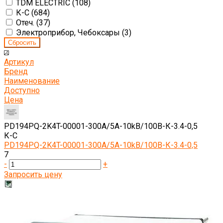
TDM ELECTRIC (
108
)
К-С (
684
)
Отеч. (
37
)
Электроприбор, Чебоксары (
3
)
Артикул
Бренд
Наименование
Доступно
Цена
PD194PQ-2K4T-00001-300A/5A-10kВ/100B-К-3.4-0,5
К-С
PD194PQ-2K4T-00001-300A/5A-10kВ/100B-К-3.4-0,5
7
-
+
Запросить цену