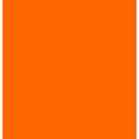
Конденсаторы
Микросхемы
Резисторы
Транзисторы
Системы автоматизации
Программируемые логические контроллеры (ПЛК)
Телекоммуникационное оборудование
Коммутаторы
Шкафы, щиты, корпуса, стойки
Шкафы и стойки телекоммуникационные
Шкафы и щиты электротехнические
Электрозащитные средства
Производители
О компании
Вакансии
Сотрудники
Загрузки
Каталоги
Сертификаты
Новости
Статьи
Проекты
Отзывы
Контакты