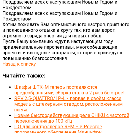
Поздравляем всех с наступающим Новым Годом и
Рождеством.
Поздравляем всех с наступающим Новым Годом и
Рождеством.
Хотим пожелать Вам оптимистичного настроя, приятного
и полноценного отдыха в кругу тех, кто вам дорог,
огромного заряда энергии для новых побед.
Пусть Вашу компанию ждут в наступающем году
привлекательные перспективы, многообещающие
проекты и выгодные контракты, которые приведут к
повышению благосостояния.
Назад к списку
Читайте также:
Шкафы ШТК-М теперь поставляются
предсобранными, сборка стала в 2 раза быстрее!
RPV 2,5-QUATTRO/1P-L - первая в своём классе
модель с штекерным отводом, расположенным
слева.
Новые быстродействующие реле CHIKU с частотой
переключения до 100 кГц
ПО для контроллеров REM – в Реестре
программного обеспечения Минцифры