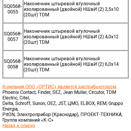
Наконечник штыревой втулочный
SQ0568-
изолированный (двойной) НШвИ (2) 2,5х10
0055
(20шт) TDM
Наконечник штыревой втулочный
SQ0568-
изолированный (двойной) НШвИ (2) 4,0х12
0057
(20шт) TDM
Наконечник штыревой втулочный
SQ0568-
изолированный (двойной) НШвИ (2) 6,0х14
0058
(20шт) TDM
Компания ООО «ОРТИС» является дистрибьютором:
Phoenix Contact, Finder, SEZ, Jean Muller, Circutor, TDM
Electric, Citel,
Delta, Schroff, Sunon, OEZ, JST, ЦМО, ELBOX, REM, Gruppo
Energia,
PitON, Электроприбор (Краснодар), ПРОЕКТ-ТЕХНИКА,
Группа компаний «К-С»
Назад к списку