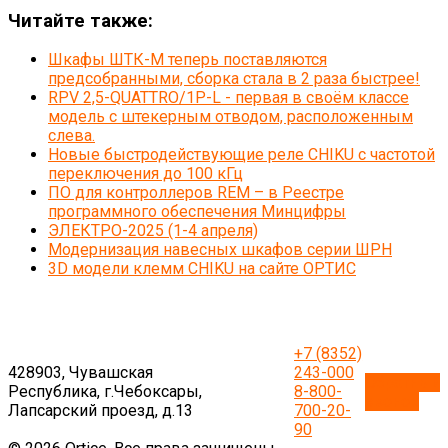
Читайте также:
Шкафы ШТК-М теперь поставляются
предсобранными, сборка стала в 2 раза быстрее!
RPV 2,5-QUATTRO/1P-L - первая в своём классе
модель с штекерным отводом, расположенным
слева.
Новые быстродействующие реле CHIKU с частотой
переключения до 100 кГц
ПО для контроллеров REM – в Реестре
программного обеспечения Минцифры
ЭЛЕКТРО-2025 (1-4 апреля)
Модернизация навесных шкафов серии ШРН
3D модели клемм CHIKU на сайте ОРТИС
+7 (8352)
428903, Чувашская
243-000
Обратный
Республика, г.Чебоксары,
8-800-
звонок
Лапсарский проезд, д.13
700-20-
90